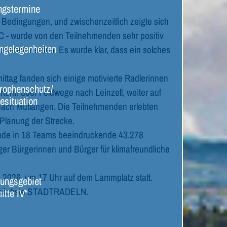
ngstermine
Bedingungen, und zwischenzeitlich zeigte sich
C - wurde von den Teilnehmenden sehr positiv
ngelegenheiten
ammelt werden. Es wurde klar, dass ein solches
ttag fanden sich einige motivierte Radlerinnen
rophenschutz/
turm über Feldwege nach Leinzell, weiter auf
esituation
nach Mutlangen. Die Teilnehmenden erlebten
 Planung der Strecke.
lnde in 18 Teams beeindruckende 43.278
er Bürgerinnen und Bürger für klimafreundliche
 2026, um 17 Uhr auf dem Lammplatz statt.
ungsgebiet
das nächste STADTRADELN.
itte IV“