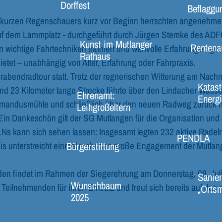
Dorffest
Beflaggu
es kurzen Regenschauers kurz vor Beginn herrschten angenehme 
auf dem Lammplatz - durchgeführt durch Jürgen Stemke des ADF
Kunst im Mutlanger
Rentena
ichtige Fahrtechniken trainiert und wertvolle Erfahrungen ges
Rathaus
ietet – unabhängig von Alter, Erfahrung oder Fahrpraxis.
abendradtour statt. Trotz der regnerischen Witterung am Nachmi
Katast
d 23 Kilometer lange Strecke führte über den Lindacher Wasser
Ehrenamt:
Energi
r Amandusmühle und schließlich über den neuen Radweg zurück 
Leihgroßeltern
Ein Dankeschön gilt der SG Mutlangen für die Organisation und
s kann sich sehen lassen: Insgesamt legten 232 aktive Rade
PENDLA
Bürgerstiftung
is unterstreicht einmal mehr das große Engagement der Mutlang
en findet im Rahmen der Siegerehrung am Donnerstag, 09. Juli
Sanier
Wunschbaum
 Teilnehmenden für ihren Einsatz und freut sich bereits auf 
„Ortsm
2025