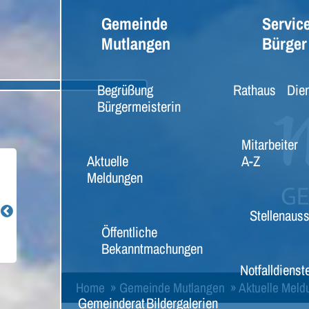
Gemeinde
Service
Mutlangen
Bürger
Begrüßung
Rathaus
Dien
Bürgermeisterin
Mitarbeiter
Aktuelle
A-Z
Meldungen
Stellenaus
Öffentliche
Bekanntmachungen
Notfalldienst
Home
»
Gemeinde Mutlangen
»
Aktuelle Mel
Gemeinderat
Bildergalerien