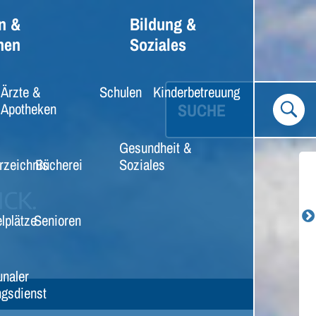
n &
Bildung &
nen
Soziales
Ärzte &
Schulen
Kinderbetreuung
SUCHE
Apotheken
Gesundheit &
rzeichnis
Bücherei
Soziales
lplätze
Senioren
naler
gsdienst