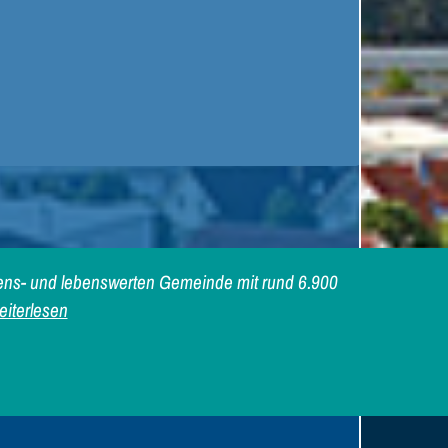
iebens- und lebenswerten Gemeinde mit rund 6.900
iterlesen