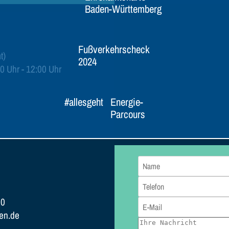
Baden-Württemberg
Fußverkehrscheck
t)
2024
0 Uhr - 12:00 Uhr
#allesgeht
Energie-
Parcours
80
en.de