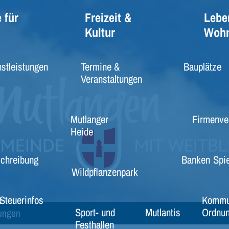
 für
Freizeit &
Lebe
Kultur
Woh
stleistungen
Termine &
Bauplätze
Veranstaltungen
Mutlanger
Firmenve
Heide
schreibung
Banken
Spie
Wildpflanzenpark
e
Steuerinfos
Kommu
Sport- und
Mutlantis
Ordnun
dungen
Festhallen