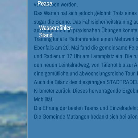
Peace
verschoben werden.
Das Warten hat sich jedoch gelohnt: Trotz ein
sogar die Sonne. Das Fahrsicherheitstraining 
Wasserzähler-
aufgenommen. In praxisnahen Übungen konnten w
Stand
Training für alle Radfahrenden einen Mehrwert b
Ebenfalls am 20. Mai fand die gemeinsame Feier
und Radler um 17 Uhr am Lammplatz ein. Die run
den neuen Leintalradweg, von Täferrot bis zu
eine gemütliche und abwechslungsreiche Tour. 
Auch die Bilanz des diesjährigen STADTRADELN
Kilometer zurück. Dieses hervorragende Ergebn
Mobilität.
Die Ehrung der besten Teams und Einzelradelnd
Die Gemeinde Mutlangen bedankt sich bei allen