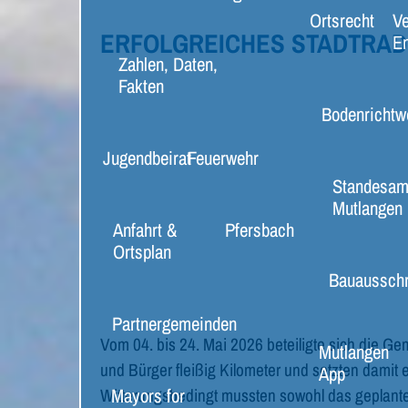
Ortsrecht
Ve
ERFOLGREICHES STADTRADE
E
Zahlen, Daten,
Fakten
Bodenrichtw
Jugendbeirat
Feuerwehr
Standesam
Mutlangen
Anfahrt &
Pfersbach
Ortsplan
Bauaussch
Partnergemeinden
Vom 04. bis 24. Mai 2026 beteiligte sich die
Mutlangen
und Bürger fleißig Kilometer und setzten damit 
App
Mayors for
Witterungsbedingt mussten sowohl das geplante 