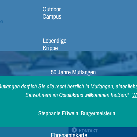
Outdoor
Campus
en
Lebendige
Krippe
50 Jahre Mutlangen
und Pfersbach
utlangen darf ich Sie alle recht herzlich in Mutlangen, einer l
Einwohnern im Ostalbkreis willkommen heißen."
We
50 Jahre
Ostalbkreis
Stephanie Eßwein, Bürgermeisterin
KONTAKT
Ehrenamtskarte