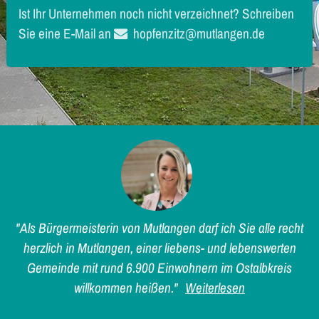
Ist Ihr Unternehmen noch nicht verzeichnet? Schreiben
Sie eine E-Mail an
hopfenzitz@mutlangen.de
"Als Bürgermeisterin von Mutlangen darf ich Sie alle recht
herzlich in Mutlangen, einer liebens- und lebenswerten
Gemeinde mit rund 6.900 Einwohnern im Ostalbkreis
willkommen heißen."
Weiterlesen