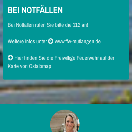
BEI NOTFÄLLEN
Bei Notfällen rufen Sie bitte die 112 an!
Weitere Infos unter
www.ffw-mutlangen.de
Hier finden Sie die Freiwillige Feuerwehr auf der
Karte von Ostalbmap