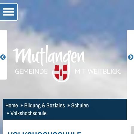
Home
»
Bildung & Soziales
»
Schulen
»
Volkshochschule