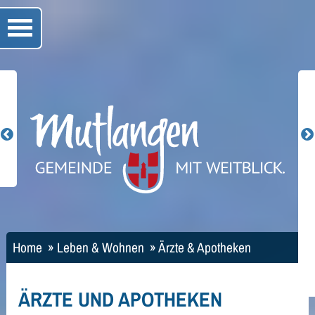
Home
»
Leben & Wohnen
»
Ärzte & Apotheken
ÄRZTE UND APOTHEKEN