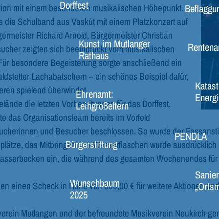
Dorffest
Beflaggu
tion mit einem besonderen musikalischen Höhepunkt.
die Schulband aus Vaskút mit einem Platzkonzert auf
rmeister Richard Arnold, Bürgermeister Christian
Kunst im Mutlanger
Rentena
ucher zeigten sich beeindruckt vom musikalischen
Rathaus
Für besondere Begeisterung sorgte anschließend ein
stetter Lachabatschern – ein schönes Beispiel dafür,
Katast
eren spielend überwindet.
Ehrenamt:
Energi
ände die letzten Vorbereitungen für das Dorffest.
Leihgroßeltern
e das Organisationsteam bereits im Vorfeld
herinnen und Besucher beschlossen. So wurde der Fassanstic
PENDLA
Bürgerstiftung
plätze, das Mitbringen von Wasserflaschen wurde ausdrücklich er
asserbecken ein, die während des gesamten Wochenendes für e
Sanier
Wunschbaum
„Ortsm
en einen Scheck in Höhe von 500,00 € für weitere Aktionen und
2025
verein Mutlangen und der befreundete Musikverein Neukirch g