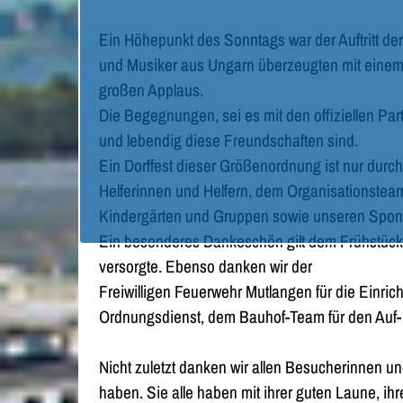
Ein Höhepunkt des Sonntags war der Auftritt de
und Musiker aus Ungarn überzeugten mit einem 
großen Applaus.
Die Begegnungen, sei es mit den offiziellen Pa
und lebendig diese Freundschaften sind.
Ein Dorffest dieser Größenordnung ist nur durch
Helferinnen und Helfern, dem Organisationstea
Kindergärten und Gruppen sowie unseren Sponso
Ein besonderes Dankeschön gilt dem Frühstücks
versorgte. Ebenso danken wir der
Freiwilligen Feuerwehr Mutlangen für die Ein
Ordnungsdienst, dem Bauhof-Team für den Auf- 
Nicht zuletzt danken wir allen Besucherinnen 
haben. Sie alle haben mit ihrer guten Laune, i