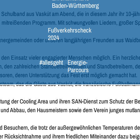
Baden-Württemberg
r Schulband aus Vaskút am Abend, die in diesem Jahr ihr 10-jäh
mitreißenden Programm. Mit schwungvollen Liedern, großer Spie
Fußverkehrscheck
2024
rtnergemeinden oder unseren langjährigen Freunden aus Waidbruc
 den Einsatz vieler engagierter Menschen möglich. Ein herzliche
#allesgeht
Energie-
m, den zahlreichen Standbetreiberinnen und Standbetreibern, d
Parcours
ren, deren Unterstützung das Fest erst möglich gemacht hat.
team, das die Gäste aus Vaskút, die französische Fußballman
richtung der Cooling Area und ihren SAN-Dienst zum Schutz de
und Abbau, den Hausmeistern sowie dem Verein junges mutlangen
und Besuchern, die trotz der außergewöhnlichen Temperaturen d
hrer Rücksichtnahme und ihrem friedlichen Miteinander dazu beig