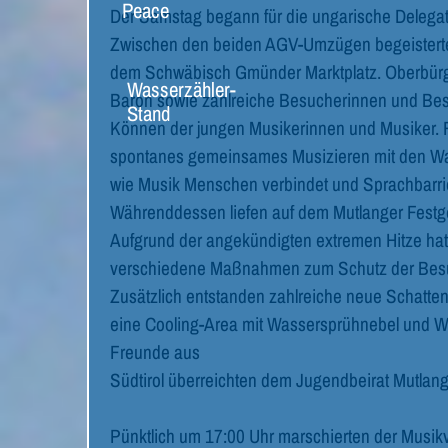
Peace
Der Samstag begann für die ungarische Delega
Zwischen den beiden AGV-Umzügen begeisterte 
dem Schwäbisch Gmünder Marktplatz. Oberbürge
Wasserzähler-
Baron sowie zahlreiche Besucherinnen und Bes
Stand
Können der jungen Musikerinnen und Musiker. 
spontanes gemeinsames Musizieren mit den Wald
wie Musik Menschen verbindet und Sprachbarri
Währenddessen liefen auf dem Mutlanger Festgel
Aufgrund der angekündigten extremen Hitze hatt
verschiedene Maßnahmen zum Schutz der Besuc
Zusätzlich entstanden zahlreiche neue Schatten
eine Cooling-Area mit Wassersprühnebel und W
Freunde aus
Südtirol überreichten dem Jugendbeirat Mutlang
Pünktlich um 17:00 Uhr marschierten der Musik