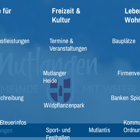
 für
Freizeit &
Lebe
Kultur
Woh
stleistungen
Termine &
Bauplätze
Veranstaltungen
Mutlanger
Firmenve
Heide
schreibung
Banken
Spie
Wildpflanzenpark
e
Steuerinfos
Kommu
Sport- und
Mutlantis
Ordnun
dungen
Festhallen