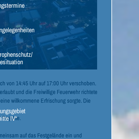
ngstermine
ngelegenheiten
rophenschutz/
esituation
h von 14:45 Uhr auf 17:00 Uhr verschoben.
laubt und die Freiwillige Feuerwehr richtete
ine willkommene Erfrischung sorgte. Die
ungsgebiet
itte IV“
 Projekte.
emeinsam auf das Festgelände ein und