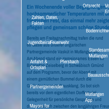
Ortsrecht
Ve
Ein Wochenende voller Begegnungen, Mu
E
hochsommerlicher Temperaturen mit bis
Zahlen, Daten,
friedlichen Fest, das einmal mehr zeig
Fakten
pflegen und gemeinsam schöne Stunde
Bodenrichtw
Bereits am Freitagnachmittag trafen die rund
Jugendbeirat
Feuerwehr
60 Gäste aus unserer ungarischen
Standesam
Partnergemeinde Vaskút in Mutlangen ein.
Mutlangen
Am Abend stand ein gemeinsames Essen im
Anfahrt &
Pfersbach
Biergarten Zeiselberg in Schwäbisch Gmünd
Ortsplan
auf dem Programm, bevor der Abend mit
Bauaussch
einem gemütlichen Bummel durch die
Gmünder Innenstadt ausklang. So bot sich
Partnergemeinden
bereits vor dem eigentlichen Dorffest viel
Mutlangen
Gelegenheit für persönliche Gespräche und
App
Mayors for
den Austausch zwischen den langjährigen Freu