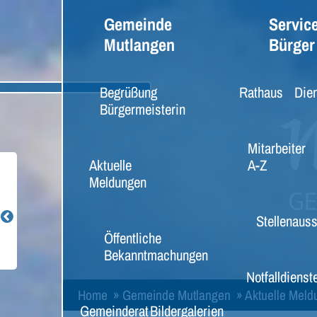
Gemeinde
Service
Mutlangen
Bürger
Begrüßung
Rathaus
Dien
Bürgermeisterin
Mitarbeiter
Aktuelle
A-Z
Meldungen
Stellenaus
Öffentliche
Bekanntmachungen
Notfalldienst
Home
»
Gemeinde Mutlangen
»
Aktuelle Mel
Gemeinderat
Bildergalerien