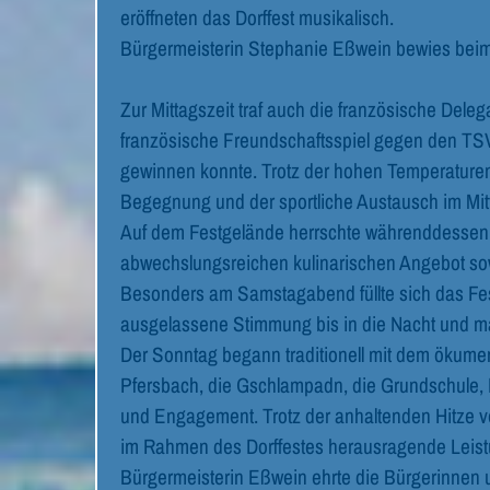
eröffneten das Dorffest musikalisch.
Bürgermeisterin Stephanie Eßwein bewies beim tr
Zur Mittagszeit traf auch die französische Dele
französische Freundschaftsspiel gegen den TSV 
gewinnen konnte. Trotz der hohen Temperaturen
Begegnung und der sportliche Austausch im Mit
Auf dem Festgelände herrschte währenddessen 
abwechslungsreichen kulinarischen Angebot sow
Besonders am Samstagabend füllte sich das Fe
ausgelassene Stimmung bis in die Nacht und 
Der Sonntag begann traditionell mit dem ökumen
Pfersbach, die Gschlampadn, die Grundschule, K
und Engagement. Trotz der anhaltenden Hitze ve
im Rahmen des Dorffestes herausragende Leist
Bürgermeisterin Eßwein ehrte die Bürgerinnen u