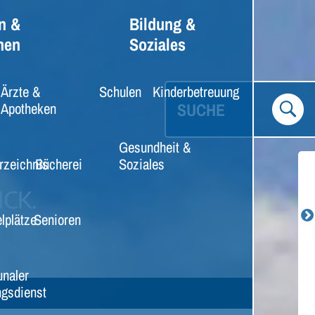
n &
Bildung &
nen
Soziales
Ärzte &
Schulen
Kinderbetreuung
SUCHE
Apotheken
Gesundheit &
rzeichnis
Bücherei
Soziales
lplätze
Senioren
naler
gsdienst