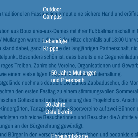
Outdoor
aditionellen Fassanstich erneut eine sichere Hand und eröffnete
Campus
gation aus Bouxières-aux-Dames mit ihrer Fußballmannschaft in M
Mutlangen wurde aufgrund der Hitze ebenfalls auf 18:00 Uhr ve
Lebendige
Krippe
 stand dabei, ganz im Sinne der langjährigen Partnerschaft, n
telpunkt. Besonders schön ist, dass bereits eine Gegeneinlad
reges Treiben. Zahlreiche Vereine, Organisationen und Gewerb
50 Jahre Mutlangen
ie einem vielseitigen Programm für beste Unterhaltung.
und Pfersbach
stgelände nochmals deutlich. Die Bands Zabbaduschdr, die Mo
machten den ersten Festtag zu einem stimmungsvollen Sommera
ischen Gottesdienst unter Begleitung des Projektchors. Anschl
50 Jahre
indergärten, Tanzgruppen und Sportvereine auf zwei Bühnen die
Ostalbkreis
rfolgten zahlreiche Besucherinnen und Besucher die Auftritte vo
ungen an der Bürgerehrung gewürdigt.
nd Bürger in den verschiedensten Bereichen und bedankte sich b
Ehrenamtskarte