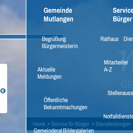
Gemeinde
Service
Mutlangen
Bürger
Begrüßung
Rathaus
Dien
Bürgermeisterin
Mitarbeiter
Aktuelle
A-Z
Meldungen
Stellenaus
Öffentliche
Bekanntmachungen
Notfalldienst
Home
»
Service für Bürger
»
Dienstleistungen
Gemeinderat
Bildergalerien