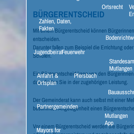
Ortsrecht
Ve
BÜRGERENTSCHEID
E
Zahlen, Daten,
Fakten
Mit einem Bürgerentscheid können Bürgerinnen u
Bodenrichtw
entscheiden.
Darunter fallen zum Beispiel die Errichtung od
Jugendbeirat
Feuerwehr
Schulen.
Standesam
Mutlangen
Ein Bürgerentscheid kann von den Bürgerinnen
Anfahrt &
Pfersbach
dazu finden Sie in der zugehörigen Leistung.
Ortsplan
Bauaussch
Der Gemeinderat kann auch selbst mit einer Mehr
Partnergemeinden
bestimmten Angelegenheit einen Bürgerentsche
Mutlangen
App
Vor einem Bürgerentscheid werden die Bürgerin
Mayors for