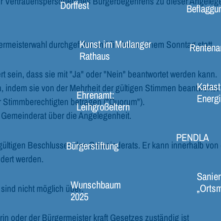
er Vertrauenspersonen des Bürgerbegehrens zu dieser Angeleg
Dorffest
Beflaggu
Kunst im Mutlanger
ermeisterwahl durchgeführt und findet an einem Sonntag statt.
Rentena
Rathaus
t sein, dass sie mit "Ja" oder "Nein" beantwortet werden kann.
Katast
en, indem sie von der Mehrheit der gültigen Stimmen beantwortet
Ehrenamt:
Energi
r Stimmberechtigten betragen ("Quorum").
Leihgroßeltern
r Gemeinderat über die Angelegenheit.
PENDLA
gültigen Beschlusses des Gemeinderats. Er kann innerhalb von 
Bürgerstiftung
dert werden.
Sanier
Wunschbaum
„Ortsm
ind nicht möglich über:
2025
rin oder der Bürgermeister kraft Gesetzes zuständig ist