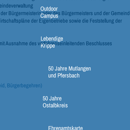
eindeverwaltung
Outdoor
, der Bürgermeisterin oder des Bürgermeisters und der Gemein
Campus
irtschaftspläne der Eigenbetriebe sowie die Feststellung der
Lebendige
n mit Ausnahme des verfahrenseinleitenden Beschlusses
Krippe
50 Jahre Mutlangen
und Pfersbach
id, Bürgerbegehren)
50 Jahre
Ostalbkreis
Ehrenamtskarte