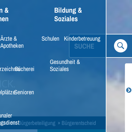
n &
Bildung &
nen
Soziales
Ärzte &
Schulen
Kinderbetreuung
SUCHE
Apotheken
Gesundheit &
rzeichnis
Bücherei
Soziales
lplätze
Senioren
naler
gsdienst
rmen der Bürgerbeteiligung
»
Bürgerentscheid