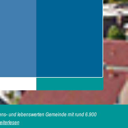
iebens- und lebenswerten Gemeinde mit rund 6.900
iterlesen