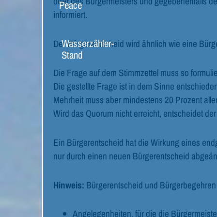
oder des Bürgermeisters und gegebenenfalls d
Peace
informiert.
Wasserzähler-
Der Bürgerentscheid wird ähnlich wie eine Bürg
Stand
Die Frage auf dem Stimmzettel muss so formulier
Die gestellte Frage ist in dem Sinne entschied
Mehrheit muss aber mindestens 20 Prozent alle
Wird das Quorum nicht erreicht, entscheidet de
Ein Bürgerentscheid hat die Wirkung eines end
nur durch einen neuen Bürgerentscheid abgeän
Hinweis:
Bürgerentscheid und Bürgerbegehren s
Angelegenheiten, für die die Bürgermeiste