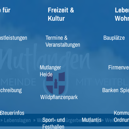
 für
Freizeit &
Lebe
Kultur
Woh
stleistungen
Termine &
Bauplätze
Veranstaltungen
Mutlanger
Firmenve
Heide
schreibung
Banken
Spie
Wildpflanzenpark
e
Steuerinfos
Kommu
Sport- und
Mutlantis
Ordnun
»
Lebenslagen
»
Wahlen und Bürgerbeteiligung
»
Weitere Fo
Festhallen