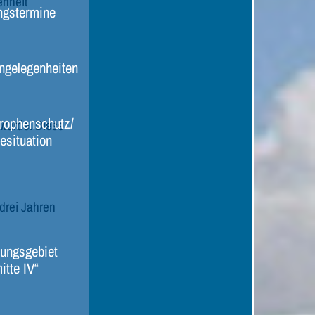
enheit
ngstermine
ngelegenheiten
rophenschutz/
 wurde. Diese
esituation
drei Jahren
ungsgebiet
itte IV“