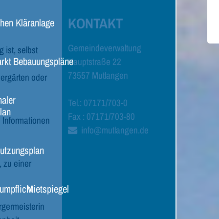
KONTAKT
chen
Kläranlage
Gemeindeverwaltung
ist, selbst
rkt
Bebauungspläne
Hauptstraße 22
73557 Mutlangen
dergärten oder
aler
Tel.: 07171/703-0
lan
Fax : 07171/703-80
 Informationen
info@mutlangen.de
utzungsplan
, zu einer
umpflicht
Mietspiegel
rgermeisterin