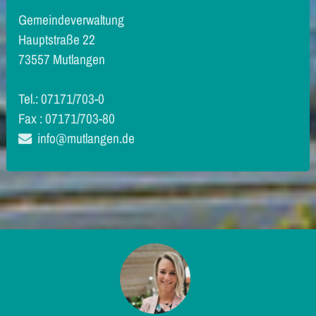
Gemeindeverwaltung
Hauptstraße 22
73557 Mutlangen
Tel.: 07171/703-0
Fax : 07171/703-80
info@mutlangen.de