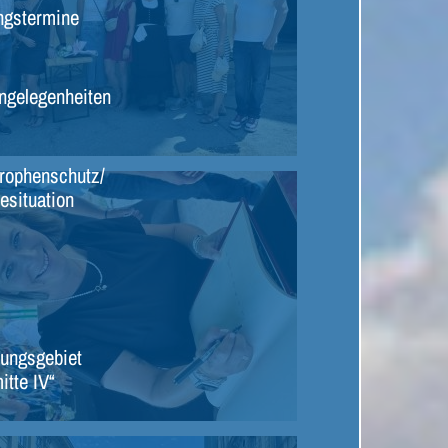
ngstermine
ngelegenheiten
rophenschutz/
esituation
ungsgebiet
itte IV“