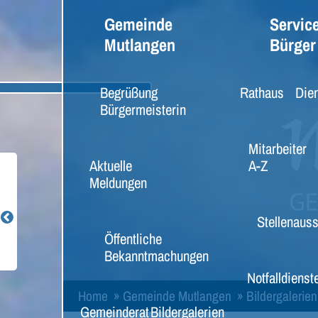
Gemeinde
Service
Mutlangen
Bürger
Begrüßung
Rathaus
Dien
Bürgermeisterin
Mitarbeiter
Aktuelle
A-Z
Meldungen
Stellenaus
Öffentliche
Bekanntmachungen
Notfalldienst
Home
»
Gemeinde Mutlangen
»
Bildergalerien
Gemeinderat
Bildergalerien