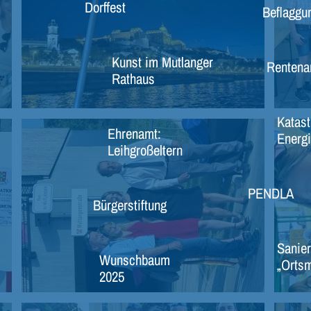
Dorffest
Beflaggu
Kunst im Mutlanger
Rentena
Rathaus
Katast
Ehrenamt:
Energi
Leihgroßeltern
PENDLA
Bürgerstiftung
Sanier
Wunschbaum
„Ortsm
2025