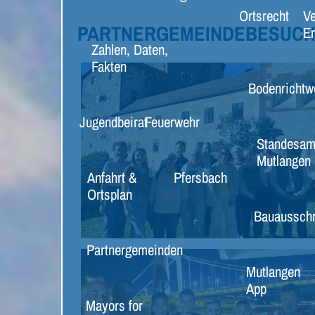
Ortsrecht
Ve
PARTNERGEMEINDEBESUCH 
E
Zahlen, Daten,
Fakten
Bodenrichtw
Jugendbeirat
Feuerwehr
Standesam
Mutlangen
Anfahrt &
Pfersbach
Ortsplan
Bauaussch
Partnergemeinden
Mutlangen
App
Mayors for