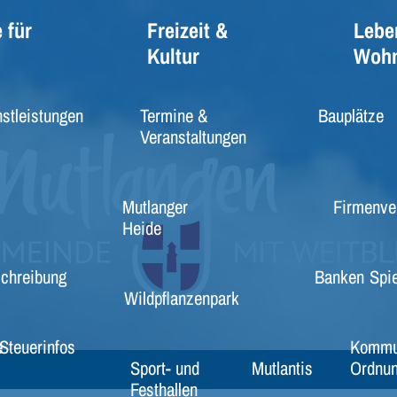
 für
Freizeit &
Lebe
Kultur
Woh
stleistungen
Termine &
Bauplätze
Veranstaltungen
Mutlanger
Firmenve
Heide
schreibung
Banken
Spie
Wildpflanzenpark
e
Steuerinfos
Kommu
Sport- und
Mutlantis
Ordnun
Festhallen