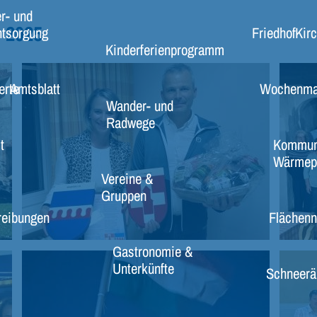
r- und
2025
ntsorgung
Friedhof
Kir
Kinderferienprogramm
erte
Amtsblatt
Wochenma
Wander- und
Radwege
t
Kommun
Wärmep
Vereine &
Gruppen
reibungen
Flächenn
Gastronomie &
Unterkünfte
Schneerä