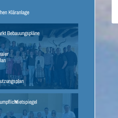
chen
Kläranlage
rkt
Bebauungspläne
aler
lan
utzungsplan
umpflicht
Mietspiegel