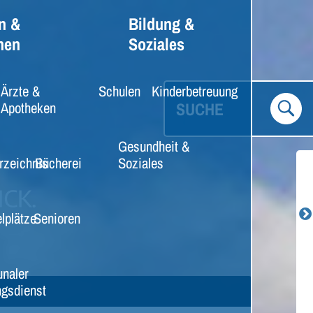
n &
Bildung &
nen
Soziales
Ärzte &
Schulen
Kinderbetreuung
SUCHE
Apotheken
Gesundheit &
rzeichnis
Bücherei
Soziales
lplätze
Senioren
naler
gsdienst