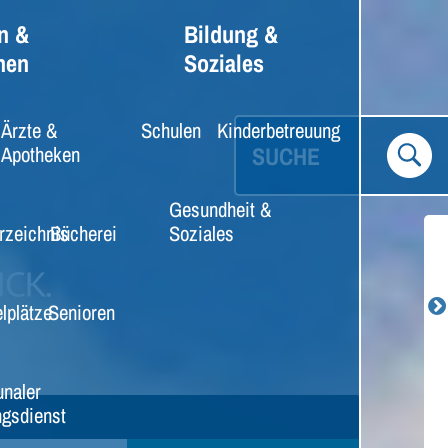
n &
Bildung &
nen
Soziales
Ärzte &
Schulen
Kinderbetreuung
SUCHE
Apotheken
Gesundheit &
rzeichnis
Bücherei
Soziales
lplätze
Senioren
naler
gsdienst