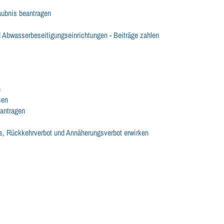
aubnis beantragen
Abwasserbeseitigungseinrichtungen - Beiträge zahlen
n
sen
eantragen
s, Rückkehrverbot und Annäherungsverbot erwirken