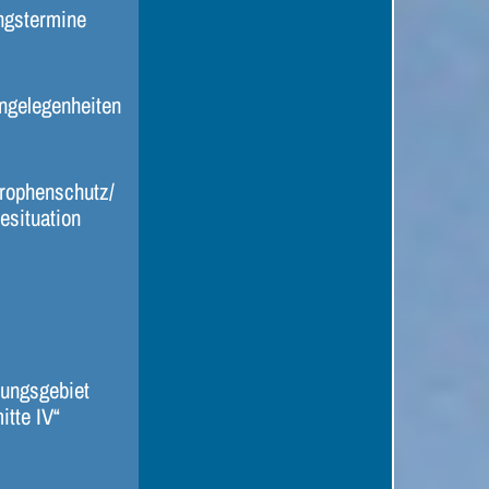
ngstermine
ngelegenheiten
rophenschutz/
esituation
ungsgebiet
itte IV“