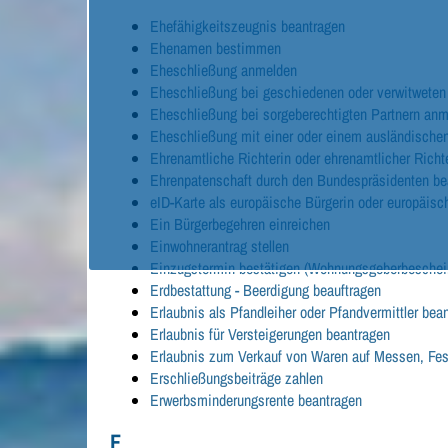
Ehefähigkeitszeugnis beantragen
Ehenamen bestimmen
Eheschließung anmelden
Eheschließung bei geschiedenen oder verwitweten
Eheschließung bei sorgeberechtigten Partnern an
Eheschließung mit einer oder einem ausländische
Ehrenamtliche Richterin oder ehrenamtlicher Richte
Ehrenpatenschaft durch den Bundespräsidenten be
eID-Karte als europäische Bürgerin oder europäisc
Ein Bürgerbegehren einreichen
Einwohnerantrag stellen
Einzugstermin bestätigen (Wohnungsgeberbeschei
Erdbestattung - Beerdigung beauftragen
Erlaubnis als Pfandleiher oder Pfandvermittler bea
Erlaubnis für Versteigerungen beantragen
Erlaubnis zum Verkauf von Waren auf Messen, Fes
Erschließungsbeiträge zahlen
Erwerbsminderungsrente beantragen
F