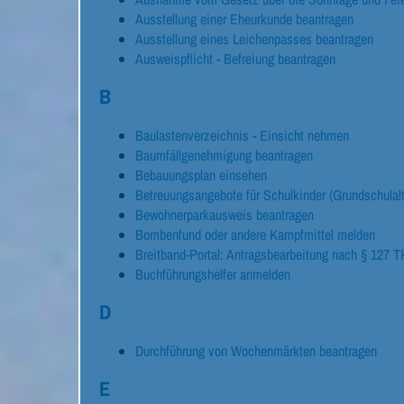
Ausstellung einer Eheurkunde beantragen
Ausstellung eines Leichenpasses beantragen
Ausweispflicht - Befreiung beantragen
B
Baulastenverzeichnis - Einsicht nehmen
Baumfällgenehmigung beantragen
Bebauungsplan einsehen
Betreuungsangebote für Schulkinder (Grundschulalt
Bewohnerparkausweis beantragen
Bombenfund oder andere Kampfmittel melden
Breitband-Portal: Antragsbearbeitung nach § 127 
Buchführungshelfer anmelden
D
Durchführung von Wochenmärkten beantragen
E