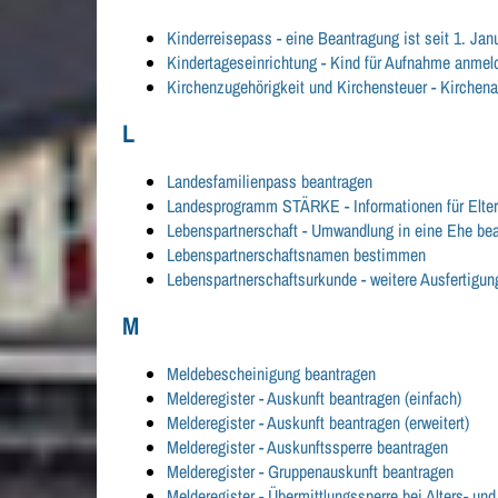
Kinderreisepass - eine Beantragung ist seit 1. Ja
Kindertageseinrichtung - Kind für Aufnahme anmel
Kirchenzugehörigkeit und Kirchensteuer - Kirchenau
L
Landesfamilienpass beantragen
Landesprogramm STÄRKE - Informationen für Elter
Lebenspartnerschaft - Umwandlung in eine Ehe be
Lebenspartnerschaftsnamen bestimmen
Lebenspartnerschaftsurkunde - weitere Ausfertigu
M
Meldebescheinigung beantragen
Melderegister - Auskunft beantragen (einfach)
Melderegister - Auskunft beantragen (erweitert)
Melderegister - Auskunftssperre beantragen
Melderegister - Gruppenauskunft beantragen
Melderegister - Übermittlungssperre bei Alters- un