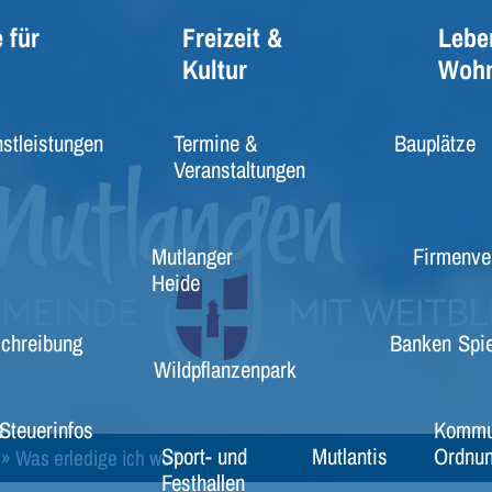
 für
Freizeit &
Lebe
Kultur
Woh
stleistungen
Termine &
Bauplätze
Veranstaltungen
Mutlanger
Firmenve
Heide
schreibung
Banken
Spie
Wildpflanzenpark
e
Steuerinfos
Kommu
Sport- und
Mutlantis
Ordnun
»
Was erledige ich wo?
Festhallen