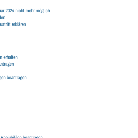
nuar 2024 nicht mehr möglich
den
stritt erklären
n erhalten
antragen
ngen beantragen
d Ehejubiläen beantragen