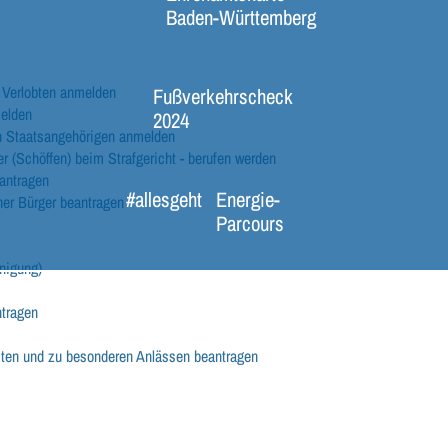
Baden-Württemberg
 Verlobten anmelden
Fußverkehrscheck
melden
2024
n Staatsangehörigen anmelden
r (Schöffen) beim Strafgericht - berufen werden
antragen
#allesgeht
Energie-
her Bürger beantragen
Parcours
nigung)
ntragen
ten und zu besonderen Anlässen beantragen