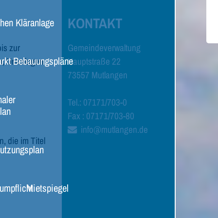
KONTAKT
chen
Kläranlage
is zur
Gemeindeverwaltung
rkt
Bebauungspläne
r, Unterlagen
Hauptstraße 22
73557 Mutlangen
aler
Tel.: 07171/703-0
lan
Fax : 07171/703-80
info@mutlangen.de
, die im Titel
utzungsplan
umpflicht
Mietspiegel