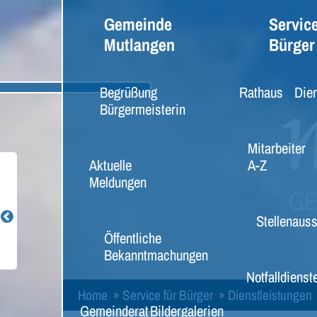
Gemeinde
Service
Mutlangen
Bürger
Begrüßung
Rathaus
Dien
Bürgermeisterin
Mitarbeiter
Aktuelle
A-Z
Meldungen
Stellenaus
Öffentliche
Bekanntmachungen
Notfalldienst
Home
»
Service für Bürger
»
Dienstleistungen
Gemeinderat
Bildergalerien