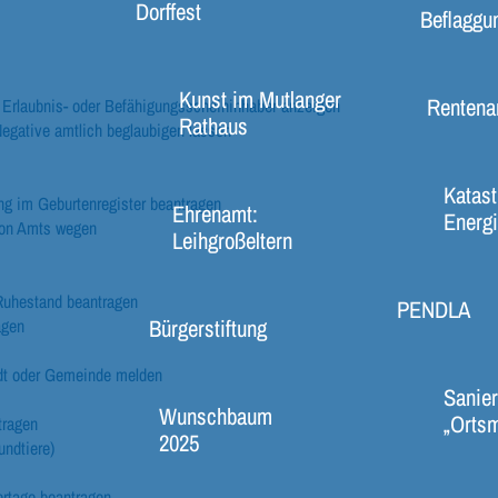
Dorffest
Beflaggu
Kunst im Mutlanger
Rentena
Erlaubnis- oder Befähigungsscheininhaber anzeigen
Rathaus
 Negative amtlich beglaubigen lassen
Katast
ng im Geburtenregister beantragen
Ehrenamt:
Energi
von Amts wegen
Leihgroßeltern
n Ruhestand beantragen
PENDLA
Bürgerstiftung
agen
adt oder Gemeinde melden
Sanier
Wunschbaum
„Ortsm
tragen
2025
undtiere)
rtage beantragen