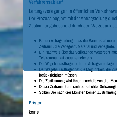
Verfahrensablauf
Leitungsverlegungen in öffentlichen Verkehrswe
Der Prozess beginnt mit der Antragstellung du
Zustimmungsbescheid durch den Wegebaulasttr
Bei der Antragstellung muss die Baumaßnahme ein
Zeitraum, die Verlegeart, Material und Verlegtiefe.
Ein Nachweis über das vorliegende Wegerecht muss
Telekommunikationsunternehmens.
Der Wegebaulastträger prüft die Antragsunterlagen
Der Wegebaulastträger hat die Möglichkeit, die
berücksichtigen müssen.
Die Zustimmung wird Ihnen innerhalb von drei Mona
Dieser Zeitraum kann sich bei erhöhter Schwierigk
Sollten Sie nach drei Monaten keinen Zustimmungsb
Fristen
keine