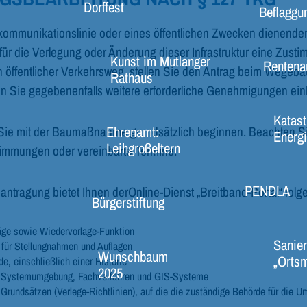
Dorffest
Beflaggu
kommunikationslinie oder eines öffentlichen Zwecken dienende
ür die Verlegung oder Änderung dieser Infrastruktur eine Zust
Kunst im Mutlanger
Rentena
 öffentlicher Verkehrsweg, stellen Sie den Antrag beim Wegebaul
Rathaus
 Sie gegebenenfalls weitere erforderliche Genehmigungen ein
Katast
Ehrenamt:
Sie mit der Baumaßnahme grundsätzlich beginnen. Beachten S
Energi
Leihgroßeltern
timmungen oder vereinbarte Termine.
PENDLA
antragung bietet Ihnen derOnline-Dienst „Breitband-Portal“ folge
Bürgerstiftung
räge sowie Wiedervorlage-Funktion
Sanier
n für Stellungnahmen und Auflagen
Wunschbaum
„Ortsm
, einschließlich einer Historie
2025
gene Systemumgebung, Fachverfahren und GIS-Systeme
rundsätzen (Verlege-Richtlinien), auf die die zuständige Behörde für die 