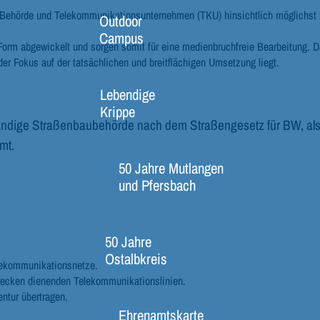
Behörde und Telekommunikationsunternehmen (TKU) hinsichtlich möglichst z
Outdoor
Campus
 Form abgewickelt und sorgen somit für eine medienbruchfreie Bearbeitung. 
er Fokus auf der tatsächlichen und breitflächigen Umsetzung liegt.
Lebendige
Krippe
zuständige Straßenbaubehörde nach dem Straßengesetz für BW, al
mt.
50 Jahre Mutlangen
und Pfersbach
50 Jahre
Ostalbkreis
elekommunikationsnetze.
Zwecken dienenden Telekommunikationslinien.
ntur übertragen.
Ehrenamtskarte