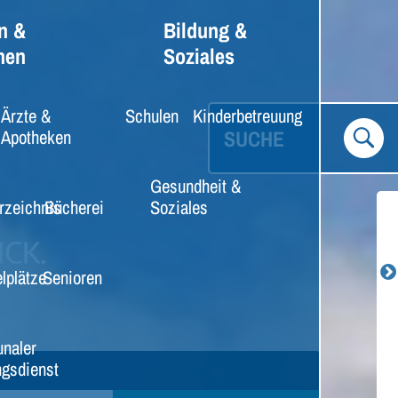
n &
Bildung &
nen
Soziales
Ärzte &
Schulen
Kinderbetreuung
SUCHE
Apotheken
Gesundheit &
rzeichnis
Bücherei
Soziales
lplätze
Senioren
naler
gsdienst