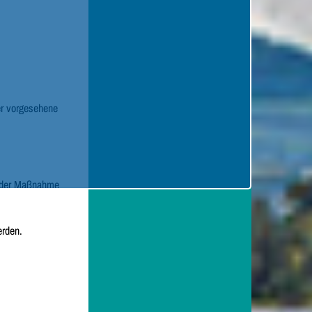
er vorgesehene
g der Maßnahme
erden.