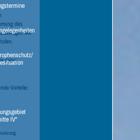
ngstermine
n
immung des
ngelegenheiten
astträger. Mit
holen.
rophenschutz/
ie dabei
esituation
nde Vorteile:
ungsgebiet
itte IV“
Umsetzung