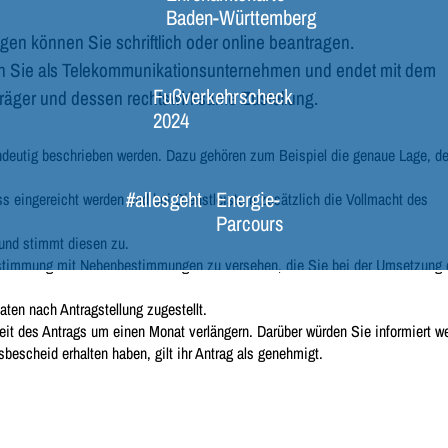
Baden-Württemberg
gen können Sie schriftlich oder online beantragen.
rch Sie als Telekommunikationsunternehmen und endet mit dem
Fußverkehrscheck
äger und dessen rechtswirksame Zustellung.
2024
deutig beschrieben werden. Dazu gehören zum Beispiel die genaue Lage, d
#allesgeht
Energie-
 eingereicht werden und bei Dienstleistern zusätzlich die Vollmacht des
Parcours
 und stimmt diesen zu.
 Zustimmung mit Nebenbestimmungen zu versehen, die Sie bei der Umsetzun
ten nach Antragstellung zugestellt.
eit des Antrags um einen Monat verlängern. Darüber würden Sie informiert w
escheid erhalten haben, gilt ihr Antrag als genehmigt.