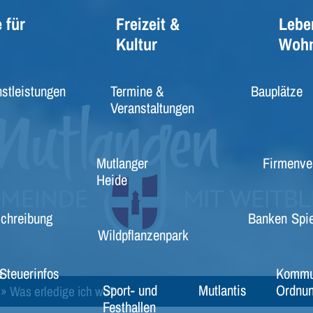
 für
Freizeit &
Lebe
Kultur
Woh
stleistungen
Termine &
Bauplätze
Veranstaltungen
Mutlanger
Firmenve
Heide
schreibung
Banken
Spie
Wildpflanzenpark
e
Steuerinfos
Kommu
Sport- und
Mutlantis
Ordnun
»
Was erledige ich wo?
Festhallen