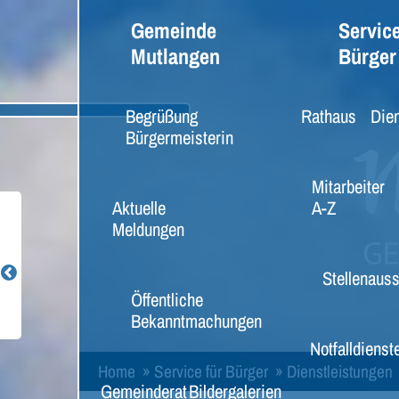
Gemeinde
Service
Mutlangen
Bürger
Begrüßung
Rathaus
Dien
Bürgermeisterin
Mitarbeiter
Aktuelle
A-Z
Meldungen
Stellenaus
Öffentliche
Bekanntmachungen
Notfalldienst
Home
»
Service für Bürger
»
Dienstleistungen
Gemeinderat
Bildergalerien