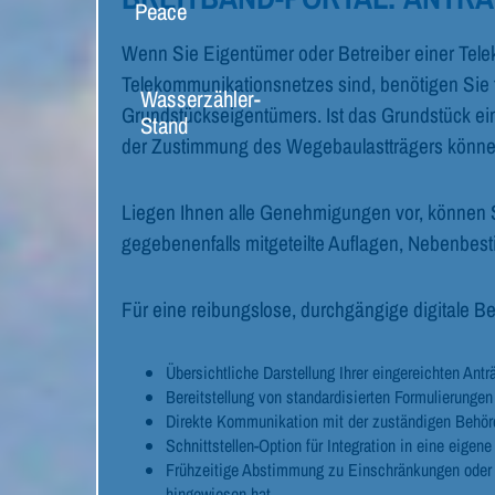
Peace
Wenn Sie Eigentümer oder Betreiber einer Tele
Telekommunikationsnetzes sind, benötigen Sie f
Wasserzähler-
Grundstückseigentümers. Ist das Grundstück ein
Stand
der Zustimmung des Wegebaulastträgers können
Liegen Ihnen alle Genehmigungen vor, können 
gegebenenfalls mitgeteilte Auflagen, Nebenbes
Für eine reibungslose, durchgängige digitale Be
Übersichtliche Darstellung Ihrer eingereichten Ant
Bereitstellung von standardisierten Formulierunge
Direkte Kommunikation mit der zuständigen Behörde
Schnittstellen-Option für Integration in eine ei
Frühzeitige Abstimmung zu Einschränkungen oder G
hingewiesen hat