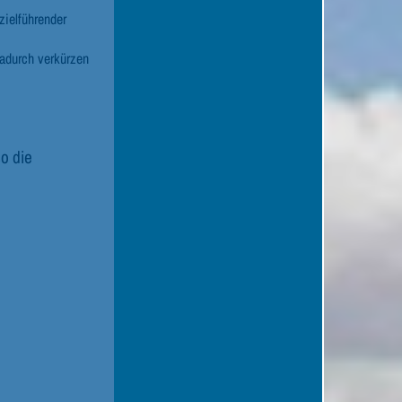
ielführender
Dadurch verkürzen
so die