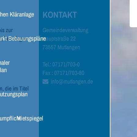
KONTAKT
chen
Kläranlage
is zur
Gemeindeverwaltung
rkt
Bebauungspläne
r, Unterlagen
Hauptstraße 22
73557 Mutlangen
aler
Tel.: 07171/703-0
lan
Fax : 07171/703-80
info@mutlangen.de
, die im Titel
utzungsplan
umpflicht
Mietspiegel