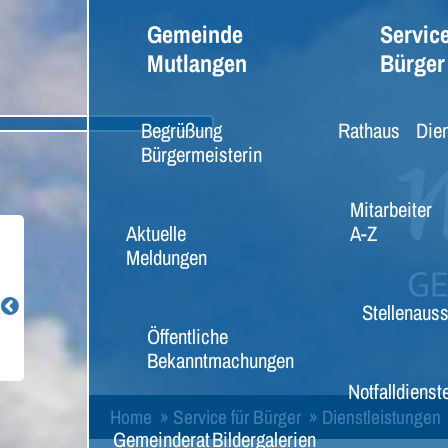
Gemeinde
Service
Mutlangen
Bürger
Begrüßung
Rathaus
Dien
Bürgermeisterin
Mitarbeiter
Aktuelle
A-Z
Meldungen
Stellenaus
Öffentliche
Bekanntmachungen
Notfalldienst
Home
»
Service für Bürger
»
Dienstleistungen
Gemeinderat
Bildergalerien