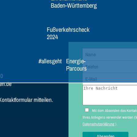
Baden-Württemberg
Fußverkehrscheck
2024
#allesgeht
Energie-
Parcours
80
en.de
ntaktformular mitteilen.
Mit dem Absenden des Kontaktformulars erk
Datenschutzerklärung
).