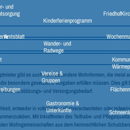
r- und
ntsorgung
Friedhof
Kir
Kinderferienprogramm
erte
Amtsblatt
Wochenma
Wander- und
Radwege
t
Kommun
Wärmep
Vereine &
mieter gibt es auch noch besondere Wohnformen, die meist a
Gruppen
 die besondere gesetzliche Vorgaben erfüllen müssen. Dies gilt 
reibungen
Flächenn
mit Unterstützungs- und Versorgungsbedarf.
Gastronomie &
hkeit, entweder in vollständig selbstverantworteten oder teilweis
Unterkünfte
Schneerä
menzuleben. Mit Inkrafttreten des Teilhabe- und Pflegequalit
euten Wohngemeinschaften aus dem heimrechtlichen Schutzber