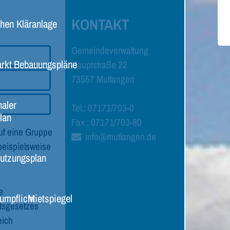
KONTAKT
chen
Kläranlage
Gemeindeverwaltung
rkt
Bebauungspläne
Hauptstraße 22
73557 Mutlangen
aler
Tel.: 07171/703-0
lan
Fax : 07171/703-80
uf eine Gruppe
info@mutlangen.de
beispielsweise
utzungsplan
e
umpflicht
Mietspiegel
ätsgesetzes
eich