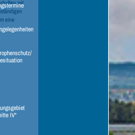
haften mit
ngstermine
zuständigen
um eine
ngelegenheiten
rophenschutz/
esituation
ungsgebiet
itte IV“