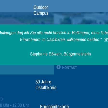
Outdoor
Campus
Lebendige
utlangen darf ich Sie alle recht herzlich in Mutlangen, einer l
Krippe
Einwohnern im Ostalbkreis willkommen heißen."
We
Stephanie Eßwein, Bürgermeisterin
50 Jahre Mutlangen
und Pfersbach
KONTAKT
50 Jahre
Ostalbkreis
t)
0 Uhr - 12:00 Uhr
Ehrenamtskarte