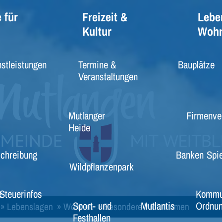
 für
Freizeit &
Lebe
Kultur
Woh
stleistungen
Termine &
Bauplätze
Veranstaltungen
Mutlanger
Firmenve
Heide
schreibung
Banken
Spie
Wildpflanzenpark
e
Steuerinfos
Kommu
Sport- und
Mutlantis
Ordnun
»
Lebenslagen
»
Wohnen
»
Besondere Wohnformen
Festhallen