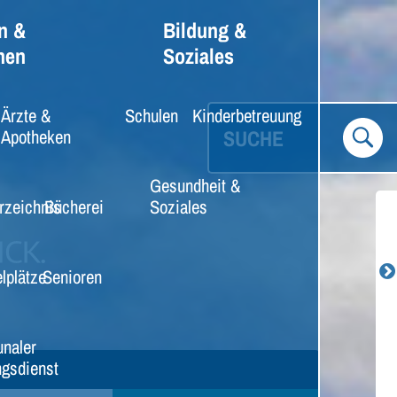
n &
Bildung &
nen
Soziales
Ärzte &
Schulen
Kinderbetreuung
SUCHE
Apotheken
Gesundheit &
rzeichnis
Bücherei
Soziales
lplätze
Senioren
naler
gsdienst