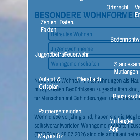
Ortsrecht
Ve
BESONDERE WOHNFORMEN
E
Zahlen, Daten,
Fakten
Betreutes Wohnen
Bodenrichtw
Jugendwohnheime
Jugendbeirat
Feuerwehr
Wohngemeinschaften
Standesam
Mutlangen
Anfahrt &
Pfersbach
Neben dem Wohnen in Mietwohnungen als Haupt
Ortsplan
mit speziellen Bedürfnissen zugeschnitten sind,
Bauaussch
für Menschen mit Behinderungen und Menschen 
Partnergemeinden
Wenn diese volljährig sind, haben sie die Möglic
Mutlangen
selbstverantworteten Wohngemeinschaften zusam
App
(TPQG) am 28.02.2026 sind die ambulant betr
Mayors for