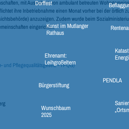
chaften, mit Ausnahme von ambulant betreuten Wohngemeinsc
Dorffest
Beflaggu
flichtet ihre Inbetriebnahme einen Monat vorher bei der örtlich 
ichtsbehörde) anzuzeigen. Zudem wurde beim Sozialministeri
Kunst im Mutlanger
meinschaften eingerichtet.
Rentena
Rathaus
Katast
Ehrenamt:
Energi
Leihgroßeltern
be- und Pflegequalitätsgesetz - TPQG)
PENDLA
Bürgerstiftung
Sanier
erg
Wunschbaum
„Ortsm
2025