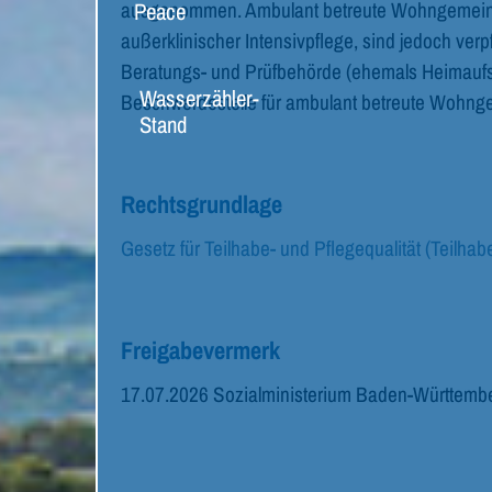
ausgenommen. Ambulant betreute Wohngemeins
Peace
außerklinischer Intensivpflege, sind jedoch verp
Beratungs- und Prüfbehörde (ehemals Heimaufs
Wasserzähler-
Beschwerdestelle für ambulant betreute Wohnge
Stand
Rechtsgrundlage
Gesetz für Teilhabe- und Pflegequalität (Teilha
Freigabevermerk
17.07.2026 Sozialministerium Baden-Württemb