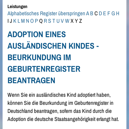
Leistungen
Alphabetisches Register überspringen
A
B
C
D
E
F
G
H
I
J
K
L
M
N
O
P
Q
R
S
T
U
V
W
X
Y
Z
ADOPTION EINES
AUSLÄNDISCHEN KINDES -
BEURKUNDUNG IM
GEBURTENREGISTER
BEANTRAGEN
Wenn Sie ein ausländisches Kind adoptiert haben,
können Sie die Beurkundung im Geburtenregister in
Deutschland beantragen, sofern das Kind durch die
Adoption die deutsche Staatsangehörigkeit erlangt hat.