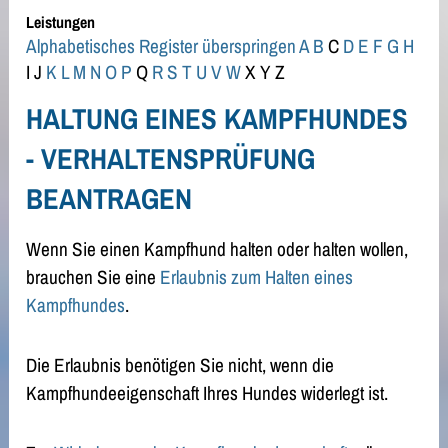
Leistungen
Alphabetisches Register überspringen
A
B
C
D
E
F
G
H
I
J
K
L
M
N
O
P
Q
R
S
T
U
V
W
X
Y
Z
HALTUNG EINES KAMPFHUNDES
- VERHALTENSPRÜFUNG
BEANTRAGEN
Wenn Sie einen Kampfhund halten oder halten wollen,
brauchen Sie eine
Erlaubnis zum Halten eines
Kampfhundes
.
Die Erlaubnis benötigen Sie nicht, wenn die
Kampfhundeeigenschaft Ihres Hundes widerlegt ist.