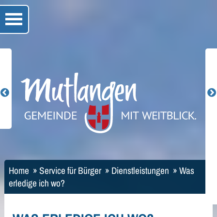
Home
»
Service für Bürger
»
Dienstleistungen
»
Was
erledige ich wo?