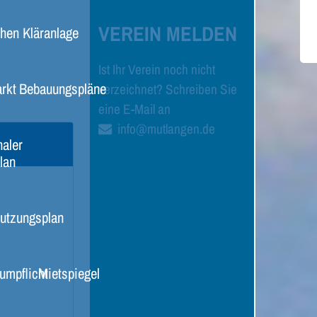
VEREIN MELDEN
chen
Kläranlage
Ist Ihr Verein noch nicht
rkt
Bebauungspläne
verzeichnet? Schreiben Sie
eine E-Mail an
info@mutlangen.de
aler
lan
utzungsplan
umpflicht
Mietspiegel