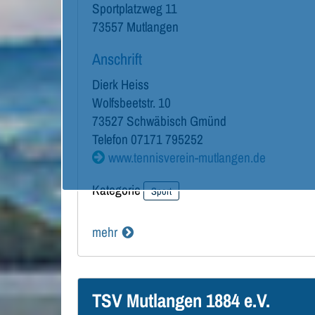
Sportplatzweg 11
73557
Mutlangen
Anschrift
Dierk
Heiss
Wolfsbeetstr. 10
73527
Schwäbisch Gmünd
Telefon
07171 795252
www.tennisverein-mutlangen.de
Kategorie
Sport
mehr
TSV Mutlangen 1884 e.V.