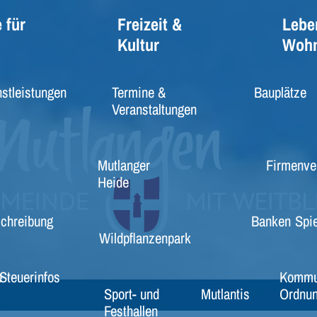
 für
Freizeit &
Lebe
Kultur
Woh
stleistungen
Termine &
Bauplätze
Veranstaltungen
Mutlanger
Firmenve
Heide
schreibung
Banken
Spie
Wildpflanzenpark
e
Steuerinfos
Kommu
Sport- und
Mutlantis
Ordnun
Festhallen