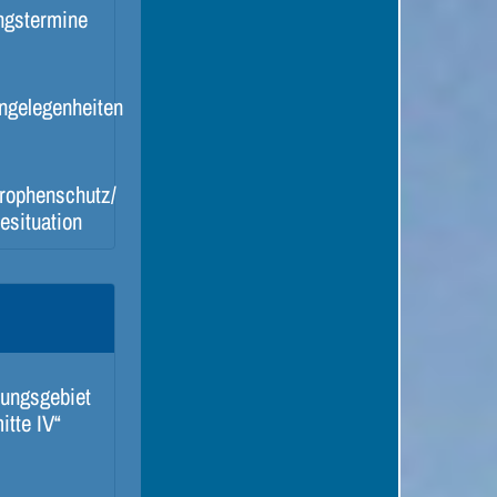
ngstermine
ngelegenheiten
rophenschutz/
esituation
ungsgebiet
itte IV“