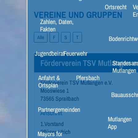
Ortsrecht
Ve
VEREINE UND GRUPPEN
E
Zahlen, Daten,
Fakten
Alle
F
S
T
Bodenrichtw
Jugendbeirat
Feuerwehr
Förderverein TSV Mutlangen e.
Standesam
Mutlangen
Anfahrt &
Pfersbach
Förderverein TSV Mutlangen e.V.
Ortsplan
Mooswiese 1
Bauaussch
73565
Spraitbach
Partnergemeinden
Anschrift
Mutlangen
1.Vorstand
App
Pflüger, Ulrich
Mayors for