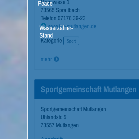
Mooswiese 1
Peace
73565
Spraitbach
Telefon
07176 39-23
www.tsv-mutlangen.de
Wasserzähler-
Stand
Kategorie
Sport
mehr
Sportgemeinschaft Mutlangen
Sportgemeinschaft Mutlangen
Uhlandstr. 5
73557
Mutlangen