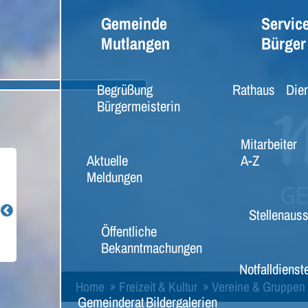
Gemeinde
Service
Mutlangen
Bürger
Begrüßung
Rathaus
Dien
Bürgermeisterin
Mitarbeiter
Aktuelle
A-Z
Meldungen
Stellenaus
Öffentliche
Bekanntmachungen
Notfalldienst
Home
»
Freizeit & Kultur
»
Vereine & Gruppen
Gemeinderat
Bildergalerien