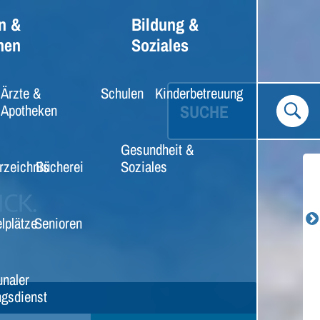
n &
Bildung &
nen
Soziales
Ärzte &
Schulen
Kinderbetreuung
SUCHE
Apotheken
Gesundheit &
rzeichnis
Bücherei
Soziales
lplätze
Senioren
naler
gsdienst