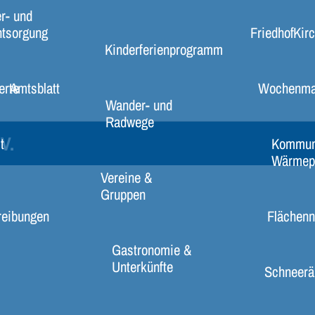
r- und
ntsorgung
Friedhof
Kir
Kinderferienprogramm
erte
Amtsblatt
Wochenma
Wander- und
Radwege
V.
t
Kommun
Wärmep
Vereine &
Gruppen
reibungen
Flächenn
Gastronomie &
Unterkünfte
Schneerä