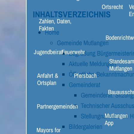
Ortsrecht
Ve
INHALTSVERZEICHNIS
E
Zahlen, Daten,
Fakten
Home
Bodenrichtw
Gemeinde Mutlangen
Jugendbeirat
Feuerwehr
Begrüßung Bürgermeisteri
Standesam
Aktuelle Meldungen
Mutlangen
Öffentliche Bekanntmachu
Anfahrt &
Pfersbach
Ortsplan
Gemeinderat
Bauaussch
Gemeinderat: Sitzun
Technischer Ausschus
Partnergemeinden
Mutlangen
Stellungnahme zum H
App
Bildergalerien
Mayors for