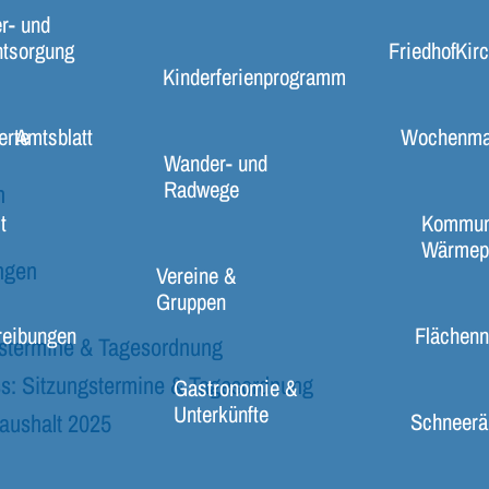
r- und
ntsorgung
Friedhof
Kir
Kinderferienprogramm
erte
Amtsblatt
Wochenma
Wander- und
Radwege
n
t
Kommun
Wärmep
ngen
Vereine &
Gruppen
reibungen
Flächenn
gstermine & Tagesordnung
s: Sitzungstermine & Tagesordnung
Gastronomie &
Unterkünfte
Schneerä
aushalt 2025