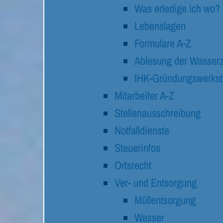
Was erledige ich wo?
Lebenslagen
Formulare A-Z
Ablesung der Wasserz
IHK-Gründungswerkst
Mitarbeiter A-Z
Stellenausschreibung
Notfalldienste
Steuerinfos
Ortsrecht
Ver- und Entsorgung
Müllentsorgung
Wasser