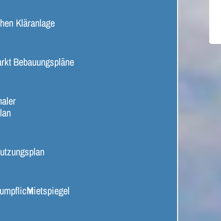
chen
Kläranlage
rkt
Bebauungspläne
aler
lan
utzungsplan
umpflicht
Mietspiegel