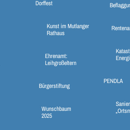
Dorffest
Beflaggu
Kunst im Mutlanger
Rentena
Rathaus
Katast
Ehrenamt:
Energi
Leihgroßeltern
s
PENDLA
Bürgerstiftung
Sanier
Wunschbaum
„Ortsm
2025