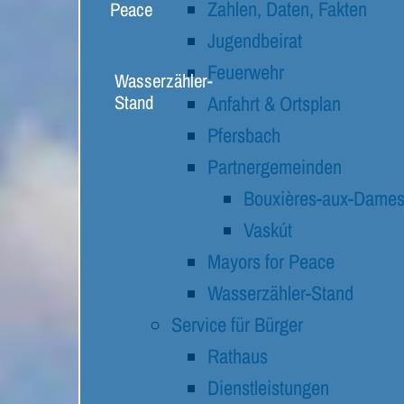
Zahlen, Daten, Fakten
Peace
Jugendbeirat
Feuerwehr
Wasserzähler-
Stand
Anfahrt & Ortsplan
Pfersbach
Partnergemeinden
Bouxières-aux-Dame
Vaskút
Mayors for Peace
Wasserzähler-Stand
Service für Bürger
Rathaus
Dienstleistungen