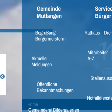
Gemeinde
Service
Mutlangen
Bürger
Begrüßung
Rathaus
Dien
Bürgermeisterin
Mitarbeiter
Aktuelle
A-Z
Meldungen
Stellenaus
Öffentliche
Bekanntmachungen
Notfalldienst
Home
Gemeinderat
Bildergalerien