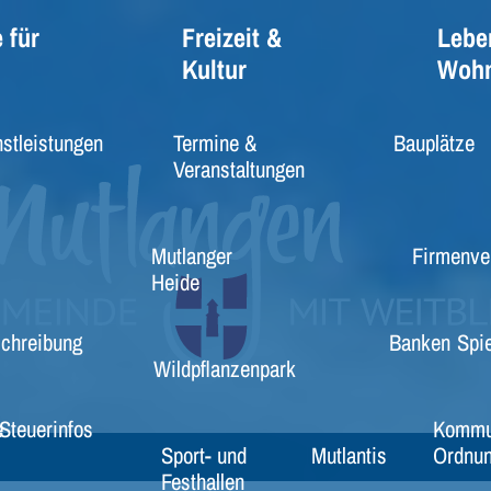
 für
Freizeit &
Lebe
Kultur
Woh
stleistungen
Termine &
Bauplätze
Veranstaltungen
Mutlanger
Firmenve
Heide
schreibung
Banken
Spie
Wildpflanzenpark
e
Steuerinfos
Kommu
Sport- und
Mutlantis
Ordnun
Festhallen