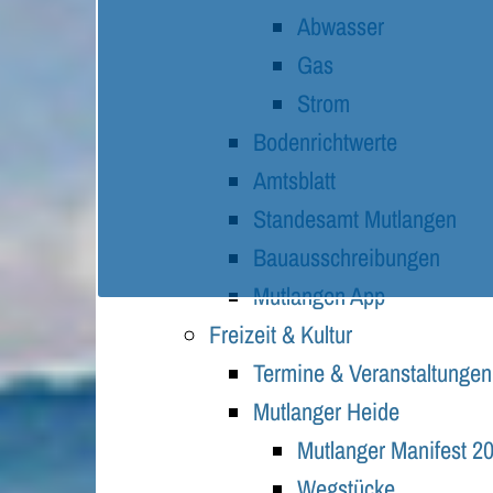
Abwasser
Gas
Strom
Bodenrichtwerte
Amtsblatt
Standesamt Mutlangen
Bauausschreibungen
Mutlangen App
Freizeit & Kultur
Termine & Veranstaltungen
Mutlanger Heide
Mutlanger Manifest 2
Wegstücke