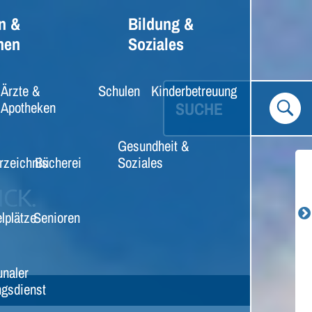
n &
Bildung &
nen
Soziales
Ärzte &
Schulen
Kinderbetreuung
SUCHE
Apotheken
Gesundheit &
rzeichnis
Bücherei
Soziales
lplätze
Senioren
naler
gsdienst