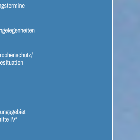
ngstermine
ngelegenheiten
rophenschutz/
esituation
ungsgebiet
itte IV“